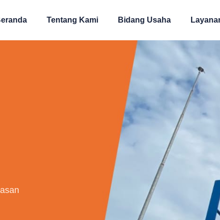
eranda
Tentang Kami
Bidang Usaha
Layana
uasan